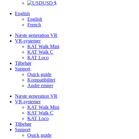
USD $
English
English
French
Næste generation VR
VR-systemer
KAT Walk Mini
KAT Walk C
KAT Loco
Tilbehør
Support
Quick guide
Kompatibilitet
Andre emner
Næste generation VR
VR-systemer
KAT Walk Mini
KAT Walk C
KAT Loco
Tilbehør
Support
Quick guide