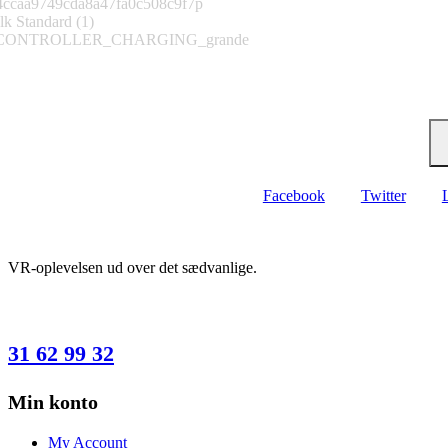
Tilmeld nyhedsbrev
Bliv blandt de første til at få kampagner og tilbud direkte i din indbakke
Facebook
Twitter
VR-oplevelsen ud over det sædvanlige.
HAR DU SPØRGSMÅL?
31 62 99 32
Min konto
My Account