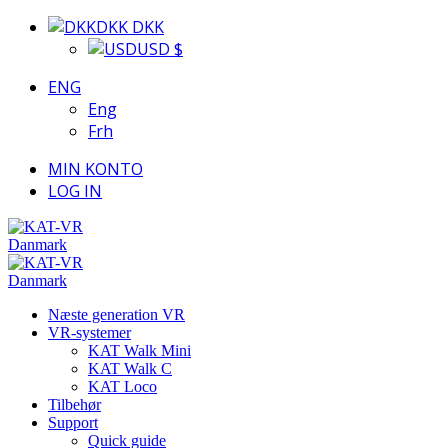
DKK DKK
USD $
ENG
Eng
Frh
MIN KONTO
LOG IN
Næste generation VR
VR-systemer
KAT Walk Mini
KAT Walk C
KAT Loco
Tilbehør
Support
Quick guide