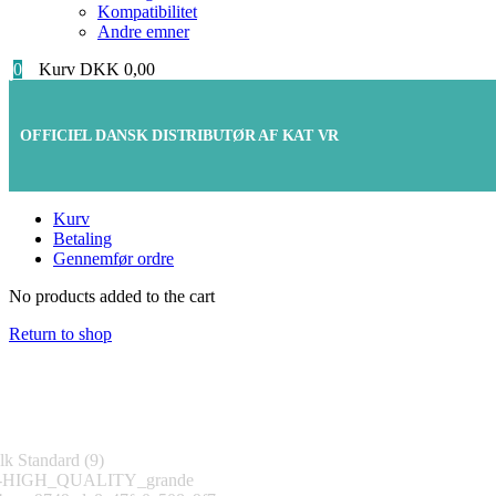
Kompatibilitet
Andre emner
0
Kurv
DKK
0,00
OFFICIEL DANSK DISTRIBUTØR AF KAT VR
Kurv
Betaling
Gennemfør ordre
No products added to the cart
Return to shop
Følg os på Instagram
@katvr-denmark