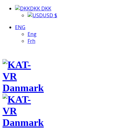
DKK DKK
USD $
ENG
Eng
Frh