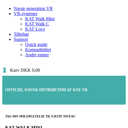
Næste generation VR
VR-systemer
KAT Walk Mini
KAT Walk C
KAT Loco
Tilbehør
Support
Quick guide
Kompatibilitet
Andre emner
0
Kurv
DKK
0,00
OFFICIEL DANSK DISTRIBUTØR AF KAT VR
TAG DIN SPILOPLEVELSE TIL NÆSTE NIVEAU
KAT WALK MINI