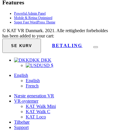
Features
Powerful Admin Panel
Mobile & Retina Optimized
Super Fast WordPress Theme
© KAT VR Danmark. 2021. Alle rettigheder forbeholdes
has been added to your cart:
BETALING
SE KURV
DKK DKK
USD $
English
English
French
Næste generation VR
VR-systemer
KAT Walk Mini
KAT Walk C
KAT Loco
Tilbehør
Support