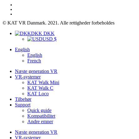
© KAT VR Danmark. 2021. Alle rettigheder forbeholdes
DKK DKK
USD $
English
English
French
Næste generation VR
VR-systemer
KAT Walk Mini
KAT Walk C
KAT Loco
Tilbehør
Support
Quick guide
Kompatibilitet
Andre emner
Næste generation VR
VR-systemer