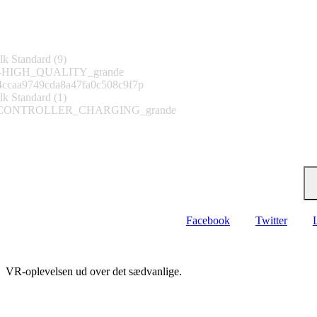
Følg os på Instagram
@katvr-denmark
Tilmeld nyhedsbrev
Bliv blandt de første til at få kampagner og tilbud direkte i din indbakke
Facebook
Twitter
VR-oplevelsen ud over det sædvanlige.
HAR DU SPØRGSMÅL?