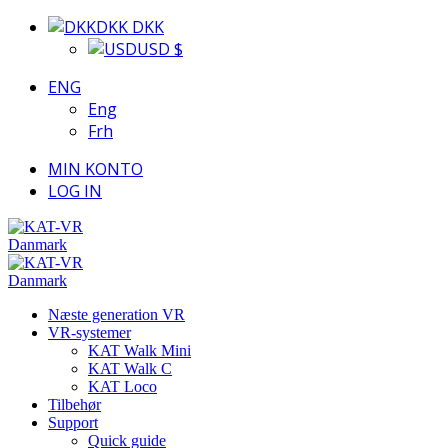
DKK DKK
USD $
ENG
Eng
Frh
MIN KONTO
LOG IN
Næste generation VR
VR-systemer
KAT Walk Mini
KAT Walk C
KAT Loco
Tilbehør
Support
Quick guide