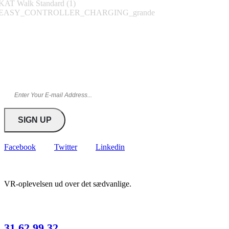
Tilmeld nyhedsbrev
Bliv blandt de første til at få kampagner og tilbud direkte i din
indbakke
Facebook
Twitter
Linkedin
VR-oplevelsen ud over det sædvanlige.
HAR DU SPØRGSMÅL?
31 62 99 32