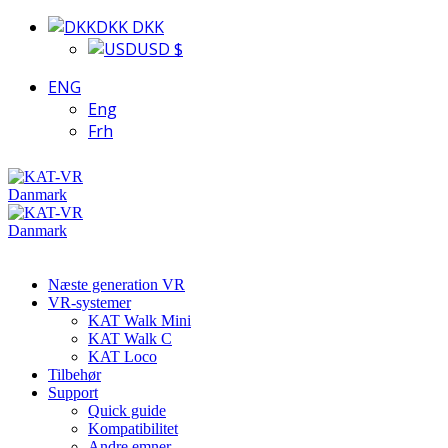
DKK DKK
USD $
ENG
Eng
Frh
Næste generation VR
VR-systemer
KAT Walk Mini
KAT Walk C
KAT Loco
Tilbehør
Support
Quick guide
Kompatibilitet
Andre emner