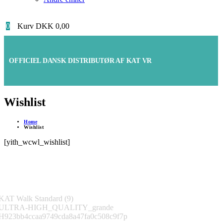
0
Kurv
DKK
0,00
OFFICIEL DANSK DISTRIBUTØR AF KAT VR
Wishlist
Home
Wishlist
[yith_wcwl_wishlist]
Følg os på Instagram
@katvr-denmark