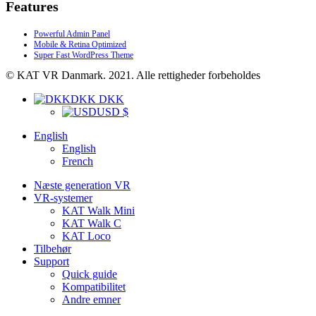
Features
Powerful Admin Panel
Mobile & Retina Optimized
Super Fast WordPress Theme
© KAT VR Danmark. 2021. Alle rettigheder forbeholdes
DKK DKK
USD $
English
English
French
Næste generation VR
VR-systemer
KAT Walk Mini
KAT Walk C
KAT Loco
Tilbehør
Support
Quick guide
Kompatibilitet
Andre emner