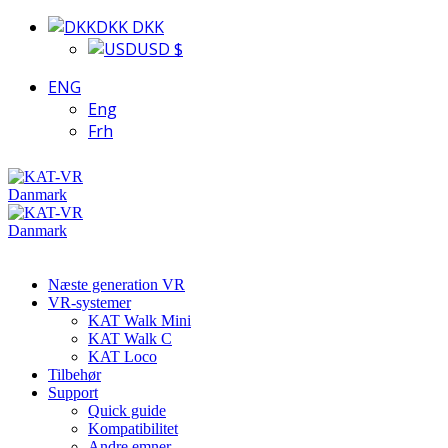
DKK DKK
USD $
ENG
Eng
Frh
Næste generation VR
VR-systemer
KAT Walk Mini
KAT Walk C
KAT Loco
Tilbehør
Support
Quick guide
Kompatibilitet
Andre emner