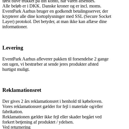
først blive trukket på din konto, når varen afsendes.
Alle beløb er i DKK. Danske kroner og er incl. moms.
EventPark Aarhus bruger en godkendt betalingsserver, der
krypterer alle dine kortoplysninger med SSL (Secure Socket
Layer) protokol. Det betyder, at man ikke kan aflæse dine
informationer.
Levering
EventPark Aarhus afleverer pakken til forsendelse 2 gange
om ugen, vi bestræber at sende jeres produkter afsted
hurtigst muligt.
Reklamationsret
Der gives 2 års reklamationsret i henhold til købeloven.
Vores reklamationsret gælder for fejl i materiale og/eller
fabrikation.
Reklamationen gælder ikke fejl eller skader begået ved
forkert betjening af produktet / ydelsen.
Ved returnering