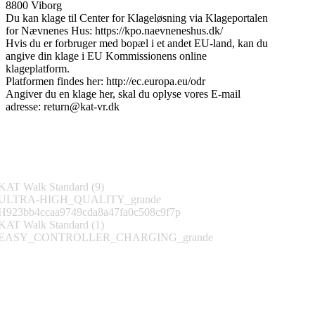
8800 Viborg
Du kan klage til Center for Klageløsning via Klageportalen
for Nævnenes Hus: https://kpo.naevneneshus.dk/
Hvis du er forbruger med bopæl i et andet EU-land, kan du
angive din klage i EU Kommissionens online
klageplatform.
Platformen findes her: http://ec.europa.eu/odr
Angiver du en klage her, skal du oplyse vores E-mail
adresse: return@kat-vr.dk
Følg os på Instagram
@katvr-denmark
Tilmeld nyhedsbrev
Bliv blandt de første til at få kampagner og tilbud direkte i din
indbakke