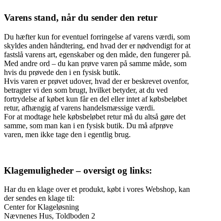
Varens stand, når du sender den retur
Du hæfter kun for eventuel forringelse af varens værdi, som
skyldes anden håndtering, end hvad der er nødvendigt for at
fastslå varens art, egenskaber og den måde, den fungerer på.
Med andre ord – du kan prøve varen på samme måde, som
hvis du prøvede den i en fysisk butik.
Hvis varen er prøvet udover, hvad der er beskrevet ovenfor,
betragter vi den som brugt, hvilket betyder, at du ved
fortrydelse af købet kun får en del eller intet af købsbeløbet
retur, afhængig af varens handelsmæssige værdi.
For at modtage hele købsbeløbet retur må du altså gøre det
samme, som man kan i en fysisk butik. Du må afprøve
varen, men ikke tage den i egentlig brug.
Klagemuligheder – oversigt og links:
Har du en klage over et produkt, købt i vores Webshop, kan
der sendes en klage til:
Center for Klageløsning
Nævnenes Hus, Toldboden 2