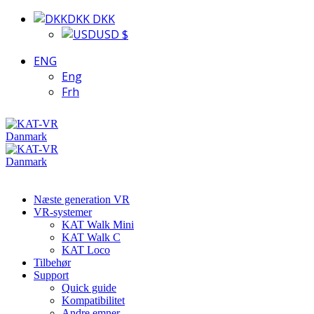
DKK DKK
USD $
ENG
Eng
Frh
Næste generation VR
VR-systemer
KAT Walk Mini
KAT Walk C
KAT Loco
Tilbehør
Support
Quick guide
Kompatibilitet
Andre emner