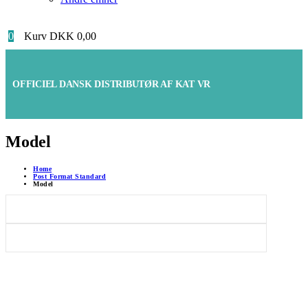
0
Kurv
DKK
0,00
OFFICIEL DANSK DISTRIBUTØR AF KAT VR
Model
Home
Post Format Standard
Model
Følg os på Instagram
@katvr-denmark