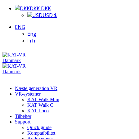
DKK DKK
USD $
ENG
Eng
Frh
Næste generation VR
VR-systemer
KAT Walk Mini
KAT Walk C
KAT Loco
Tilbehør
Support
Quick guide
Kompatibilitet
Andre emner