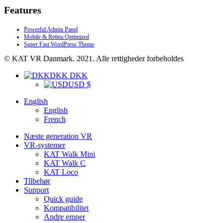
Features
Powerful Admin Panel
Mobile & Retina Optimized
Super Fast WordPress Theme
© KAT VR Danmark. 2021. Alle rettigheder forbeholdes
DKK DKK
USD $
English
English
French
Næste generation VR
VR-systemer
KAT Walk Mini
KAT Walk C
KAT Loco
Tilbehør
Support
Quick guide
Kompatibilitet
Andre emner